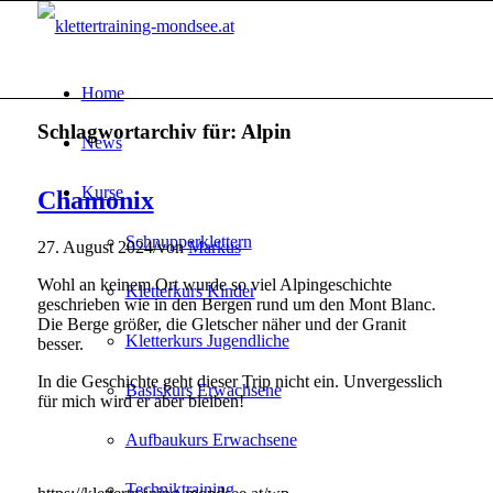
Home
Schlagwortarchiv für:
Alpin
News
Kurse
Chamonix
Schnupperklettern
27. August 2024
/
von
Markus
Wohl an keinem Ort wurde so viel Alpingeschichte
Kletterkurs Kinder
geschrieben wie in den Bergen rund um den Mont Blanc.
Die Berge größer, die Gletscher näher und der Granit
Kletterkurs Jugendliche
besser.
In die Geschichte geht dieser Trip nicht ein. Unvergesslich
Basiskurs Erwachsene
für mich wird er aber bleiben!
Aufbaukurs Erwachsene
Techniktraining