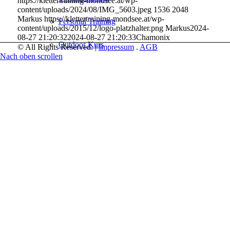
https://klettertraining-mondsee.at/wp-
content/uploads/2024/08/IMG_5603.jpeg
1536
2048
Markus
https://klettertraining-mondsee.at/wp-
Personal Training
content/uploads/2015/12/logo-platzhalter.png
Markus
2024-
08-27 21:20:32
2024-08-27 21:20:33
Chamonix
Outdoor Kurs
© All Rights Reserved. |
Impressum
.
AGB
Nach oben scrollen
Eltern-Kind-Kurs
Firmen, Gruppen, Schulen
Routenbau
Höhenarbeit
Galerie
Über Mich
Kontakt
Suche