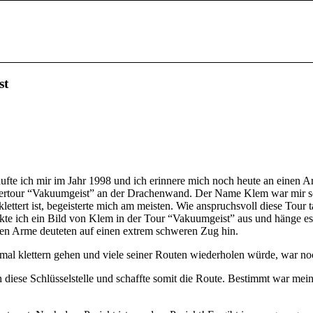
st
ufte ich mir im Jahr 1998 und ich erinnere mich noch heute an einen A
tertour “Vakuumgeist” an der Drachenwand. Der Name Klem war mir sch
ettert ist, begeisterte mich am meisten. Wie anspruchsvoll diese Tour t
ruckte ich ein Bild von Klem in der Tour “Vakuumgeist” aus und hänge 
en Arme deuteten auf einen extrem schweren Zug hin.
mal klettern gehen und viele seiner Routen wiederholen würde, war no
ch diese Schlüsselstelle und schaffte somit die Route. Bestimmt war mei