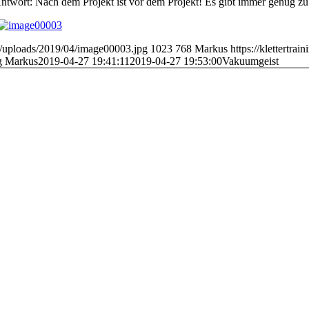
Antwort: Nach dem Projekt ist vor dem Projekt! Es gibt immer genug z
nt/uploads/2019/04/image00003.jpg
1023
768
Markus
https://klettertra
g
Markus
2019-04-27 19:41:11
2019-04-27 19:53:00
Vakuumgeist