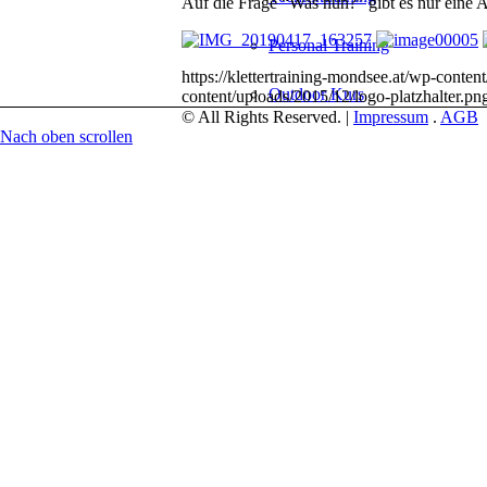
Auf die Frage “Was nun?” gibt es nur eine 
Personal Training
https://klettertraining-mondsee.at/wp-conte
Outdoor Kurs
content/uploads/2015/12/logo-platzhalter.pn
© All Rights Reserved. |
Impressum
.
AGB
Nach oben scrollen
Eltern-Kind-Kurs
Firmen, Gruppen, Schulen
Routenbau
Höhenarbeit
Galerie
Über Mich
Kontakt
Suche