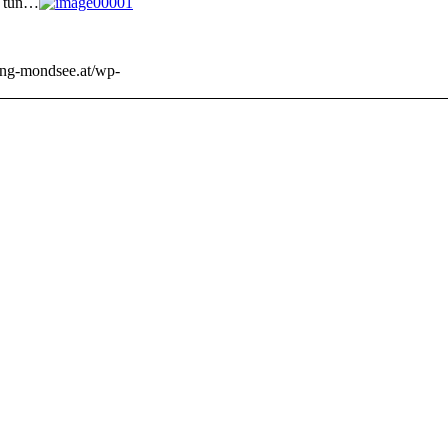
u tun…
ining-mondsee.at/wp-