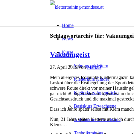
Home
Schlagwortarchiv für:
Vakuumgei
News
Kurse
Vakuumgeist
Schnupperklettern
27. April 2019
/
von
Markus
Mein allererstes Rotpunkt-Klettermagazin ka
Kletterkurs Kinder
Loskot über die Erstbegehung der Sportklet
schwere Route direkt vor meiner Haustür gekl
Kletterkurs Jugendliche
gar nicht richtig vorstellen. Irgendwann d
Gesichtsausdruck und die maximal gestreckt
Basiskurs Erwachsene
Dass ich Jahre später selbst mit Klem manch
Nun, 21 Jahre später, kletterte auch ich dur
Aufbaukurs Erwachsene
Klems…
Techniktraining