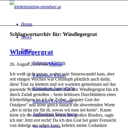
Home
Schlagwortarchiv für:
Windlegergrat
News
Kurse
Windlegergrat
Schnupperklettern
26. August 2016
/
von
Markus
Ich weiß nicht genau, woher sein Sinneswandel kam, aber
Kletterkurs Kinder
seit einigen Wochen war Christoph plötzlich auch dafür,
diese Tour zu klettern und wir warteten gemeinsam auf das
Kletterkurs Jugendliche
passende Schönwetterfenster. Auf den Windlegergrat bin ich
durch Zufall gestoßen – beim lieblosen Durchblättern eines
Kletterführers las ich die Zeilen „längster Grat der
Basiskurs Erwachsene
Ostalpen“ und hörte gleich danach die abwertenden Worte
„des is sicha nix für di, sowas wü man net krein“. Kaum
Aufbaukurs Erwachsene
hörte ich die mahnenden Worte des großen Bruders, sagte
ich mir: Jetzt erst recht! Da ich den Grat bei guter Fernsicht
von daheim aus sehen kann, kehrten meine Gedanken
Techniktraining