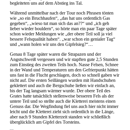
begleiteten uns auf dem Abstieg ins Tal.
Während unmittelbar nach der Tour noch Phrasen tönten
wie „so ein Bruchhaufen“, „das hat uns ordentlich Gas
gegeben“, „wieso tut man sich das an??“ und „ich geh
lieber wieder bouldern“, so hörte man ein paar Tage später
schon wieder Meldungen wie „der obere Teil soll ja viel
bessere Felsqualität haben“. „war schon ein genialer Tag“
und „wann holen wir uns den Gipfelsieg?“…
Genau 8 Tage später waren die Strapazen und der
Angstschweiß vergessen und wir stapften gute 2,5 Stunden
zum Einstieg des zweiten Teils hoch. Nasse Felsen, Schnee
in der Wand und Temperaturen um den Gefrierpunkt hätten
uns fast in die Flucht geschlagen, doch so schnell gaben wir
nicht auf. Die ersten Seillängen wurden mit Handschuhen
geklettert und auch die Bergschuhe ließen wir einfach an,
bis der Tag langsam wärmer wurde. Der obere Teil des
Grates hatte tatsächlich stellenweise besseren Fels als der
untere Teil und so stellte auch die Kletterei meistens einen
Genuss dar. Die Wegfindung fiel uns auch hier nicht immer
leicht und die Kletterei zieht sich ordentlich in die Länge,
aber nach 9 Stunden Kletterzeit standen wir schließlich
überglücklich am Gipfel des Torsteins.