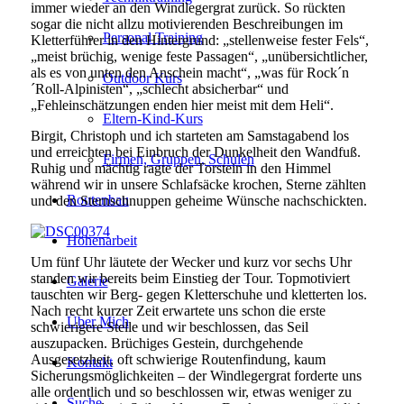
immer wieder an den Windlegergrat zurück. So rückten
sogar die nicht allzu motivierenden Beschreibungen im
Personal Training
Kletterführer in den Hintergrund: „stellenweise fester Fels“,
„meist brüchig, wenige feste Passagen“, „unübersichtlicher,
als es von unten den Anschein macht“, „was für Rock´n
Outdoor Kurs
´Roll-Alpinisten“, „schlecht absicherbar“ und
„Fehleinschätzungen enden hier meist mit dem Heli“.
Eltern-Kind-Kurs
Birgit, Christoph und ich starteten am Samstagabend los
und erreichten bei Einbruch der Dunkelheit den Wandfuß.
Firmen, Gruppen, Schulen
Ruhig und mächtig ragte der Torstein in den Himmel
während wir in unsere Schlafsäcke krochen, Sterne zählten
Routenbau
und den Sternschnuppen geheime Wünsche nachschickten.
Höhenarbeit
Um fünf Uhr läutete der Wecker und kurz vor sechs Uhr
standen wir bereits beim Einstieg der Tour. Topmotiviert
Galerie
tauschten wir Berg- gegen Kletterschuhe und kletterten los.
Nach recht kurzer Zeit erwartete uns schon die erste
Über Mich
schwierigere Stelle und wir beschlossen, das Seil
auszupacken. Brüchiges Gestein, durchgehende
Ausgesetzheit, oft schwierige Routenfindung, kaum
Kontakt
Sicherungsmöglichkeiten – der Windlegergrat forderte uns
alle ordentlich und so beschlossen wir, etwas weniger zu
Suche