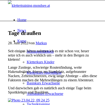
Home
News
Tage draußen
Kurse
28. Juni 2022
/
von
Markus
Seit einigen Jahren nehmen ich es mir schon vor, heuer
Schnupperklettern
setze ich es auch wirklich um – mehr in den Bergen zu
klettern!
Kletterkurs Kinder
Lange Zustiege, schwierige Routenfindung, weite
Hakenabstände, frieren am Standplatz, aufgebrannter
Kletterkurs Jugendliche
Nacken, Zehenschmerzen, ewig lange Abstiege – alles diese
Faktoren machen die Mehrseillängen zu einem Abenteuer.
Basiskurs Erwachsene
Und dazwischen gab es natürlich auch einige Tage beim
Sportklettern und Bouldern.
Aufbaukurs Erwachsene
Techniktraining