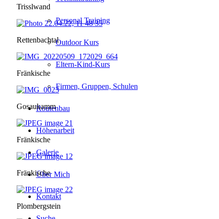
Trisslwand
Personal Training
Rettenbachtal
Outdoor Kurs
Eltern-Kind-Kurs
Fränkische
Firmen, Gruppen, Schulen
Gosaukamm
Routenbau
Höhenarbeit
Fränkische
Galerie
Fränkische
Über Mich
Kontakt
Plombergstein
Suche