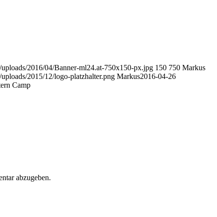
ent/uploads/2016/04/Banner-ml24.at-750x150-px.jpg
150
750
Markus
t/uploads/2015/12/logo-platzhalter.png
Markus
2016-04-26
tern Camp
ntar abzugeben.