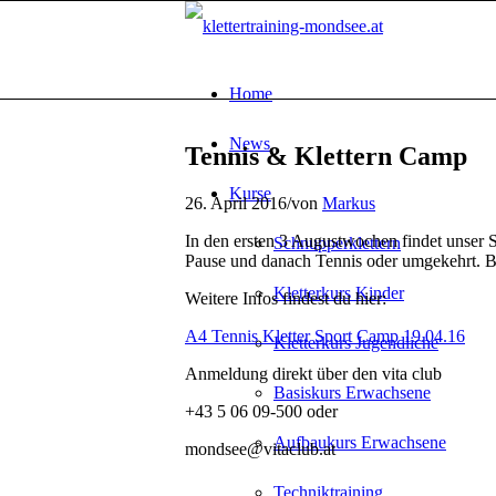
Home
News
Tennis & Klettern Camp
Kurse
26. April 2016
/
von
Markus
In den ersten 3 Augustwochen findet unser S
Schnupperklettern
Pause und danach Tennis oder umgekehrt. B
Kletterkurs Kinder
Weitere Infos findest du hier:
A4 Tennis Kletter Sport Camp 19.04.16
Kletterkurs Jugendliche
Anmeldung direkt über den vita club
Basiskurs Erwachsene
+43 5 06 09-500 oder
Aufbaukurs Erwachsene
mondsee@vitaclub.at
Techniktraining