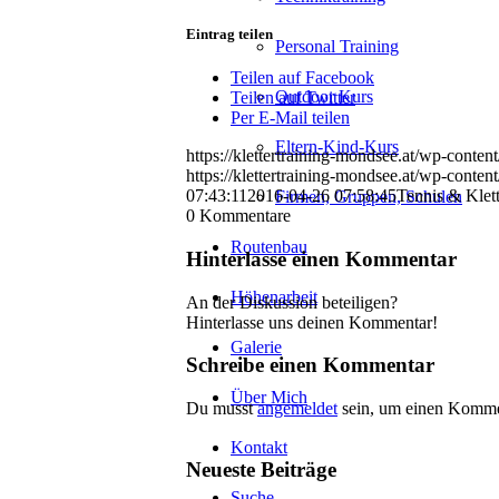
Eintrag teilen
Personal Training
Teilen auf Facebook
Outdoor Kurs
Teilen auf Twitter
Per E-Mail teilen
Eltern-Kind-Kurs
https://klettertraining-mondsee.at/wp-cont
https://klettertraining-mondsee.at/wp-conten
07:43:11
2016-04-26 07:58:45
Tennis & Klet
Firmen, Gruppen, Schulen
0
Kommentare
Routenbau
Hinterlasse einen Kommentar
Höhenarbeit
An der Diskussion beteiligen?
Hinterlasse uns deinen Kommentar!
Galerie
Schreibe einen Kommentar
Über Mich
Du musst
angemeldet
sein, um einen Komme
Kontakt
Neueste Beiträge
Suche